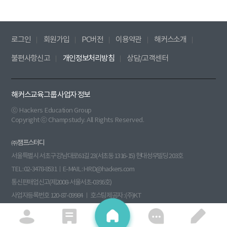
로그인
회원가입
PC버전
이용약관
해커스소개
불편사항신고
개인정보처리방침
상담/고객센터
해커스교육그룹 사업자 정보
ⓒ Hackers Education Group
Copyright ⓒ Champstudy. All Rights Reserved.
㈜챔프스터디
서울특별시 서초구 강남대로61길 23(서초동 1316-15) 현대성우빌딩 203호
TEL : 02-3478-8531ㅣE-MAIL : HRD@hackers.com
통신판매업신고(제2008-서울서초-0396호)
사업자등록번호 120-87-09984 ㅣ 호스팅제공자 : (주)KT
원격평생교육시설신고(제 원 - 140호) 부가통신사업신고(013760)
수강신청
대표이사 : 전재윤 ㅣ 개인정보관리책임자 : 김병철