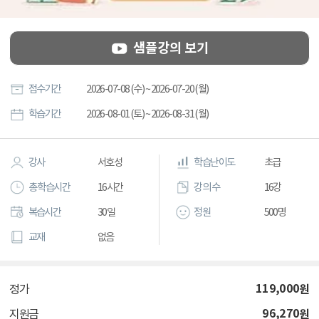
샘플강의 보기
접수기간
2026-07-08 (수) ~ 2026-07-20 (월)
학습기간
2026-08-01 (토) ~ 2026-08-31 (월)
강사
서호성
학습난이도
초급
총 학습시간
16시간
강의 수
16강
복습시간
30일
정원
500명
교재
없음
119,000
원
정가
96,270
원
지원금