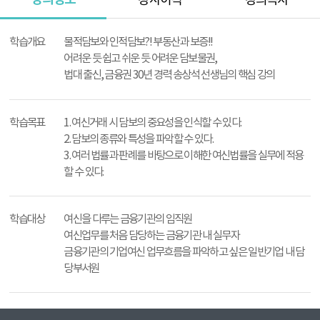
강사이력
강의목차
강
의
학습개요
물적담보와 인적담보?! 부동산과 보증!!
정
어려운 듯 쉽고 쉬운 듯 어려운 담보물권,
보
법대 출신, 금융권 30년 경력 송상석 선생님의 핵심 강의
학습목표
1. 여신거래 시 담보의 중요성을 인식할 수 있다.
2. 담보의 종류와 특성을 파악할 수 있다.
3. 여러 법률과 판례를 바탕으로 이해한 여신법률을 실무에 적용
할 수 있다.
학습대상
여신을 다루는 금융기관의 임직원
여신업무를 처음 담당하는 금융기관 내 실무자
금융기관의 기업여신 업무흐름을 파악하고 싶은 일반기업 내 담
당부서원