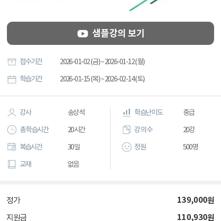
샘플강의 보기
접수기간
2026-01-02 (금) ~ 2026-01-12 (월)
학습기간
2026-01-15 (목) ~ 2026-02-14 (토)
강사
송상석
학습난이도
중급
총 학습시간
20시간
강의 수
20강
복습시간
30일
정원
500명
교재
없음
139,000
원
정가
110,930
원
지원금