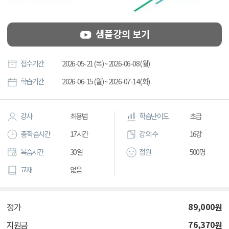
샘플강의 보기
접수기간
2026-05-21 (목) ~ 2026-06-08 (월)
학습기간
2026-06-15 (월) ~ 2026-07-14 (화)
강사
최용범
학습난이도
초급
총 학습시간
17시간
강의 수
16강
복습시간
30일
정원
500명
교재
없음
89,000
원
정가
76,370
원
지원금