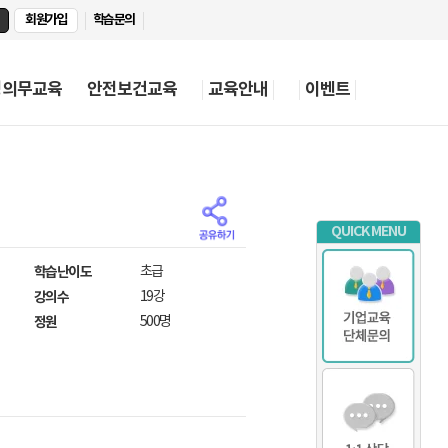
회원가입
학습문의
정의무교육
안전보건교육
교육안내
이벤트
QUICK MENU
학습난이도
초급
강의수
19강
정원
500명