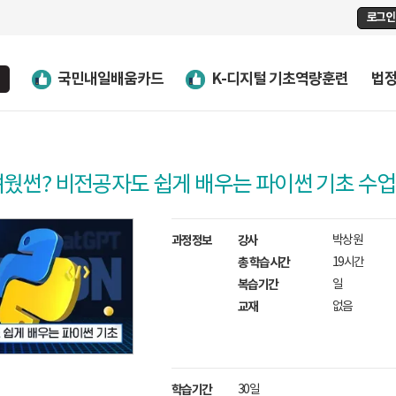
로그인
국민내일배움카드
K-디지털 기초역량훈련
법
려웠썬? 비전공자도 쉽게 배우는 파이썬 기초 수업
과정정보
강사
박상원
총 학습시간
19시간
복습기간
일
교재
없음
학습기간
30일