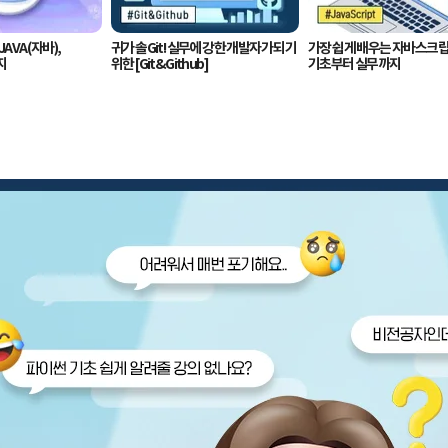
AVA(자바),
귀가 솔Git! 실무에 강한 개발자가 되기
가장 쉽게 배우는 자바스크립
지
위한 [Git&Github]
기초부터 실무까지