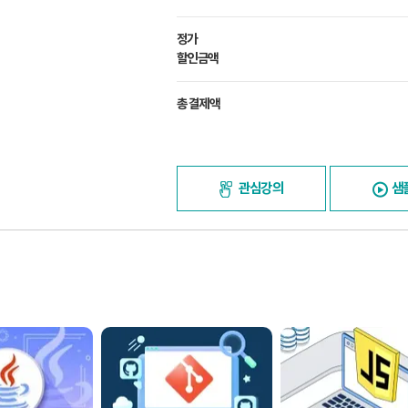
정가
할인금액
총 결제액
관심강의
샘