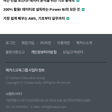
아는 만큼 보인다! 데이터 분석을 위한 기초 통계학
300% 활용! 데이터로 설득하는 Power BI의 모든 것
가장 쉽게 배우는 AWS, 기초부터 실무까지
로그인
회원가입
PC버전
이용약관
해커스소개
불편사항신고
개인정보처리방침
상담/고객센터
해커스교육그룹 사업자 정보
ⓒ Hackers Education Group
Copyright ⓒ Champstudy. All Rights Reserved.
㈜챔프스터디
서울특별시 서초구 강남대로61길 23(서초동 1316-15) 현대성우빌딩 203호
TEL : 02-3478-8531ㅣE-MAIL : HRD@hackers.com