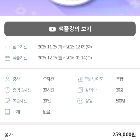
샘플강의 보기
접수기간
2025-11-25 (화) ~ 2025-12-09 (화)
학습기간
2025-12-15 (월) ~ 2026-01-14 (수)
강사
오지완
학습난이도
초급
총 학습시간
30시간
강의 수
30강
복습시간
30일
정원
500명
교재
없음
259,000
원
정가