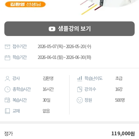
샘플강의 보기
접수기간
2026-05-07 (목) ~ 2026-05-20 (수)
학습기간
2026-06-01 (월) ~ 2026-06-30 (화)
강사
김환영
학습난이도
초급
총 학습시간
16시간
강의 수
16강
복습시간
30일
정원
500명
교재
없음
119,000
원
정가