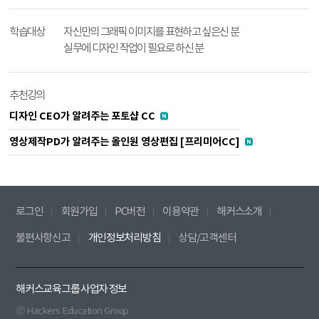
학습대상
자신만의 그래픽 이미지를 표현하고 싶은신 분
실무에 디자인 작업이 필요로 하신 분
추천강의
디자인 CEO가 알려주는 포토샵 CC
영상제작PD가 알려주는 올인원 영상편집 [프리미어CC]
로그인
회원가입
PC버전
이용약관
해커스소개
불편사항신고
개인정보처리방침
상담/고객센터
해커스교육그룹 사업자 정보
ⓒ Hackers Education Group