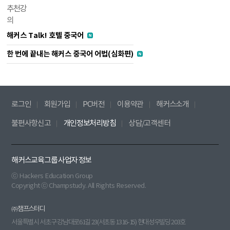
추천강
의
해커스 Talk! 호텔 중국어
한 번에 끝내는 해커스 중국어 어법(심화편)
로그인
회원가입
PC버전
이용약관
해커스소개
불편사항신고
개인정보처리방침
상담/고객센터
해커스교육그룹 사업자 정보
ⓒ Hackers Education Group
Copyright ⓒ Champstudy. All Rights Reserved.
㈜챔프스터디
서울특별시 서초구 강남대로61길 23(서초동 1316-15) 현대성우빌딩 203호