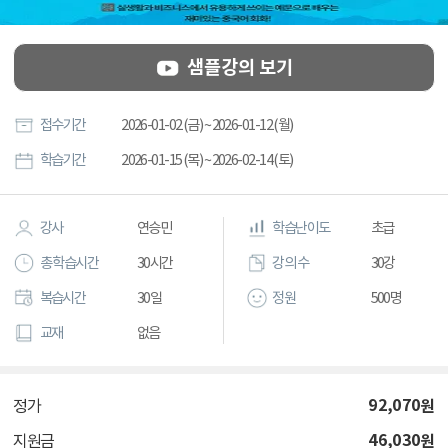
샘플강의 보기
접수기간
2026-01-02 (금) ~ 2026-01-12 (월)
학습기간
2026-01-15 (목) ~ 2026-02-14 (토)
강사
연승민
학습난이도
초급
총 학습시간
30시간
강의 수
30강
복습시간
30일
정원
500명
교재
없음
92,070
원
정가
46,030
원
지원금