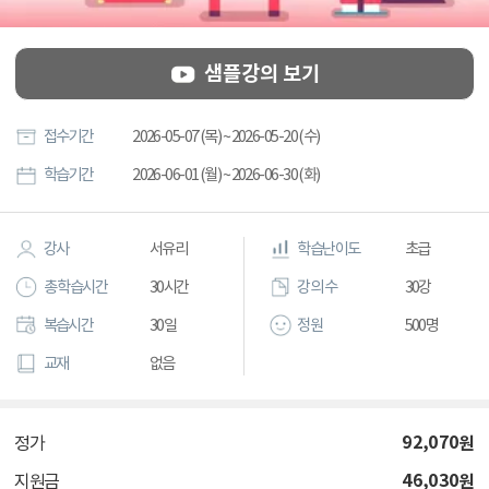
샘플강의 보기
접수기간
2026-05-07 (목) ~ 2026-05-20 (수)
학습기간
2026-06-01 (월) ~ 2026-06-30 (화)
강사
서유리
학습난이도
초급
총 학습시간
30시간
강의 수
30강
복습시간
30일
정원
500명
교재
없음
92,070
원
정가
46,030
원
지원금