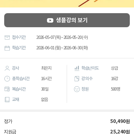
샘플강의 보기
접수기간
2026-05-07 (목) ~ 2026-05-20 (수)
학습기간
2026-06-01 (월) ~ 2026-06-30 (화)
강사
최은지
학습난이도
상급
총 학습시간
16시간
강의 수
16강
복습시간
30일
정원
500명
교재
없음
50,490
원
정가
25,240
원
지원금