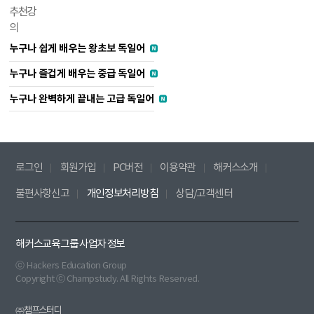
추천강
의
누구나 쉽게 배우는 왕초보 독일어
누구나 즐겁게 배우는 중급 독일어
누구나 완벽하게 끝내는 고급 독일어
로그인
회원가입
PC버전
이용약관
해커스소개
불편사항신고
개인정보처리방침
상담/고객센터
해커스교육그룹 사업자 정보
ⓒ Hackers Education Group
Copyright ⓒ Champstudy. All Rights Reserved.
㈜챔프스터디