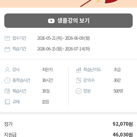
샘플강의 보기
접수기간
2026-05-21 (목) ~ 2026-06-08 (월)
학습기간
2026-06-15 (월) ~ 2026-07-14 (화)
강사
최은지
학습난이도
초급
총 학습시간
30시간
강의 수
30강
복습시간
30일
정원
500명
교재
없음
92,070
원
정가
46,030
원
지원금