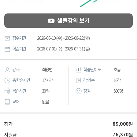
샘플강의 보기
접수기간
2026-06-10 (수) ~ 2026-06-22 (월)
학습기간
2026-07-01 (수) ~ 2026-07-31 (금)
강사
최용범
학습난이도
초급
총 학습시간
17시간
강의 수
16강
복습시간
30일
정원
500명
교재
없음
89,000
원
정가
76,370
원
지원금