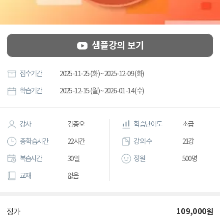
샘플강의 보기
접수기간
2025-11-25 (화) ~ 2025-12-09 (화)
학습기간
2025-12-15 (월) ~ 2026-01-14 (수)
강사
김종오
학습난이도
초급
총 학습시간
22시간
강의 수
21강
복습시간
30일
정원
500명
교재
없음
109,000
원
정가