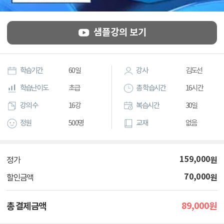
샘플강의 보기
학습기간
60일
강사
김도선
학습난이도
초급
총 학습시간
16시간
강의 수
16강
복습시간
30일
정원
500명
교재
없음
159,000
원
정가
70,000
원
할인금액
89,000
총 결제금액
원