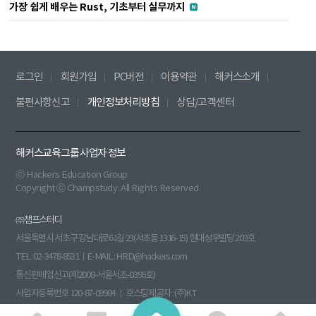
가장 쉽게 배우는 Rust, 기초부터 실무까지
로그인
회원가입
PC버전
이용약관
해커스소개
불편사항신고
개인정보처리방침
상담/고객센터
해커스교육그룹 사업자 정보
ⓒ Hackers Education Group
Copyright ⓒ Champstudy. All Rights Reserved.
㈜챔프스터디
서울특별시 서초구 강남대로61길 23(서초동 1316-15) 현대성우빌딩 203호
TEL : 02-3478-8531ㅣE-MAIL : HRD@hackers.com
통신판매업신고(제2008-서울서초-0396호)
사업자등록번호 120-87-09984 ㅣ 호스팅제공자 : (주)KT
원격평생교육시설신고(제 원 - 140호) 부가통신사업신고(013760)