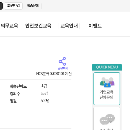
회원가입
학습문의
정의무교육
안전보건교육
교육안내
이벤트
QUICK MENU
NCS분류 02030101:예산
학습난이도
초급
강의수
16강
정원
500명