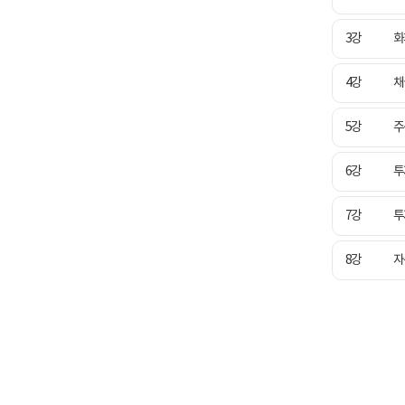
3강
화
4강
채
5강
주
6강
투
7강
투
8강
자