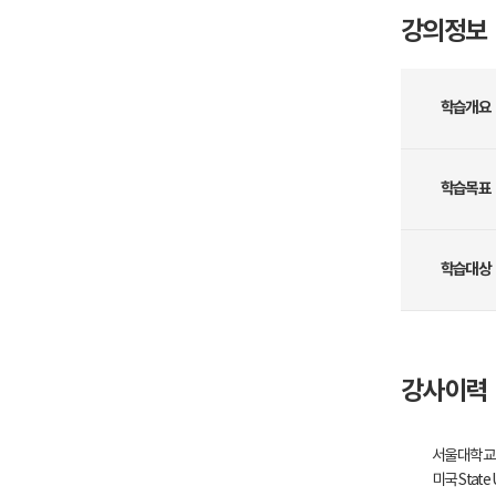
강의정보
학습개요
학습목표
학습대상
강사이력
서울대학교 경
미국 State U