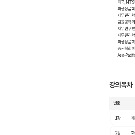
미국, MIT Sl
파생상품학회
재무관리학회 
금융공학회 이
재무연구 편집
재무관리학회
파생상품학회
증권학회 이사,
Asia-Pacif
강의목차
번호
1강
재
2강
화