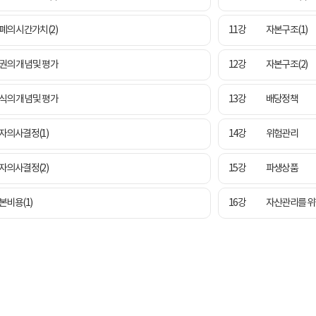
폐의 시간가치(2)
11강
자본구조(1)
권의 개념 및 평가
12강
자본구조(2)
식의 개념 및 평가
13강
배당정책
자의사결정(1)
14강
위험관리
자의사결정(2)
15강
파생상품
본비용(1)
16강
자산관리를 위