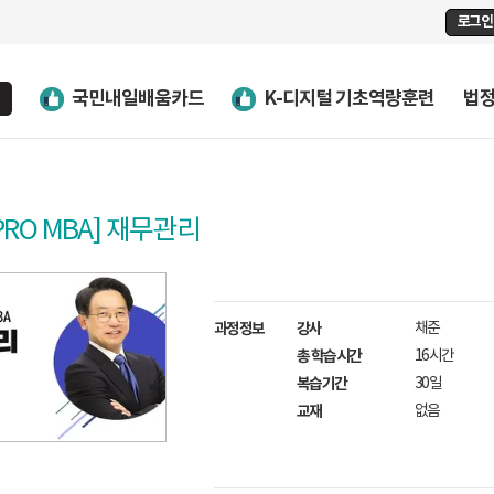
로그인
국민내일배움카드
K-디지털 기초역량훈련
법
PRO MBA] 재무관리
과정정보
강사
채준
총 학습시간
16시간
복습기간
30일
교재
없음