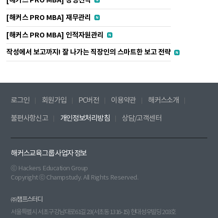
[해커스 PRO MBA] 경영전략
[해커스 PRO MBA] 재무관리
[해커스 PRO MBA] 인적자원관리
작성에서 보고까지! 잘 나가는 직장인의 스마트한 보고 전략
로그인
회원가입
PC버전
이용약관
해커스소개
불편사항신고
개인정보처리방침
상담/고객센터
해커스교육그룹 사업자 정보
ⓒ Hackers Education Group
Copyright ⓒ Champstudy. All Rights Reserved.
㈜챔프스터디
서울특별시 서초구 강남대로61길 23(서초동 1316-15) 현대성우빌딩 203호