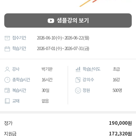
샘플강의 보기
접수기간
2026-06-10 (수) ~ 2026-06-22 (월)
학습기간
2026-07-01 (수) ~ 2026-07-31 (금)
강사
박기완
학습난이도
초급
총 학습시간
16시간
강의 수
16강
복습시간
30일
정원
500명
교재
없음
190,000
원
정가
172,320
원
지원금