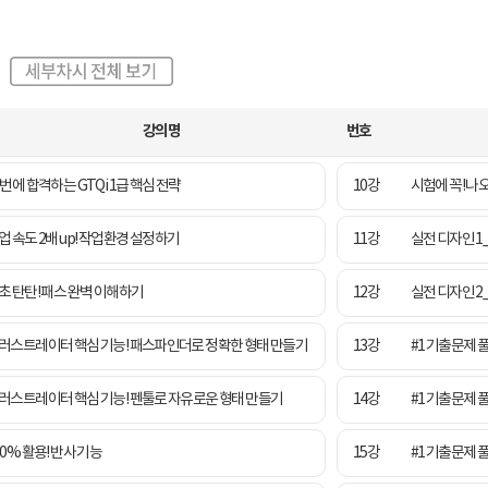
강의명
번호
 번에 합격하는 GTQi 1급 핵심 전략
10강
시험에 꼭! 나
업 속도 2배 up! 작업환경 설정하기
11강
실전 디자인 1
초 탄탄! 패스 완벽 이해하기
12강
실전 디자인 2
러스트레이터 핵심 기능! 패스파인더로 정확한 형태 만들기
13강
#1 기출문제 풀
러스트레이터 핵심 기능! 펜툴로 자유로운 형태 만들기
14강
#1 기출문제 풀
00% 활용! 반사 기능
15강
#1 기출문제 풀