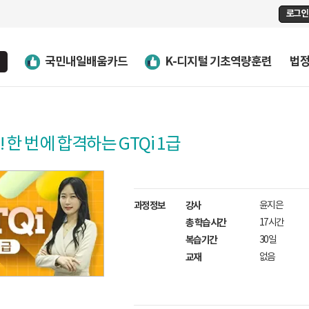
로그인
국민내일배움카드
K-디지털 기초역량훈련
법
 한 번에 합격하는 GTQi 1급
과정정보
강사
윤지은
총 학습시간
17시간
복습기간
30일
교재
없음