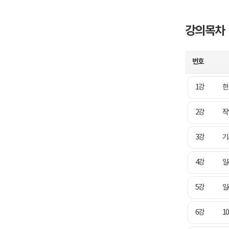
강의목차
번호
1강
한
2강
작
3강
기
4강
일
5강
일
6강
1