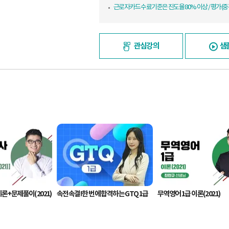
근로자카드 수료기준은 진도율 80% 이상 / 평가(중간
관심강의
샘
론+문제풀이(2021)
속전속결! 한 번에 합격하는 GTQ 1급
무역영어 1급 이론(2021)