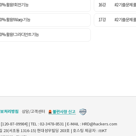
00% 활용! 회전 기능
16강
#2 기출문제 풀이
00% 활용! Warp 기능
17강
#2 기출문제 풀
00% 활용! 그라디언트 기능
정보처리방침
상담/고객센터
7-09984] | TEL : 02-3478-8531 | E-MAIL : HRD@hackers.com
3(서초동 1316-15) 현대성우빌딩 203호 | 호스팅 제공자 : ㈜KT