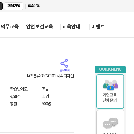
회원가입
학습문의
정의무교육
안전보건교육
교육안내
이벤트
QUICK MENU
NCS분류 08020101: 시각디자인
학습난이도
초급
강의수
17강
정원
500명