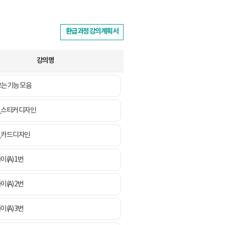
환급과정 강의계획서
강의명
오는 기능 모음
_스티커 디자인
_카드 디자인
이(A) 1번
이(A) 2번
이(A) 3번