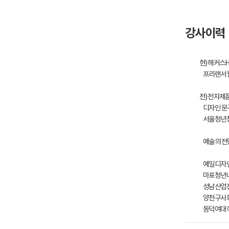
강사이력
현) 해커스H
프리랜서 
전) 전자제
디자인 문구
서울청년창업 
예술의 전당
예일디자인고
마포청년나루
성남산업진흥
양천구사회
동덕여대 어