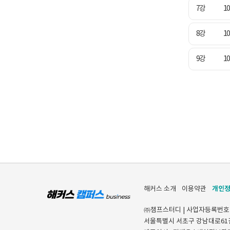
7강
1
8강
1
9강
1
개인
해커스 소개
이용약관
㈜챔프스터디 | 사업자등록번호 [120-8
서울특별시 서초구 강남대로61길 2