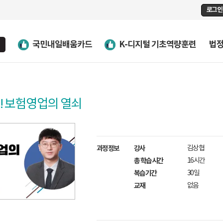
로그인
국민내일배움카드
K-디지털 기초역량훈련
법
! 보험영업의 열쇠
과정정보
강사
김상협
총 학습시간
16시간
복습기간
30일
교재
없음