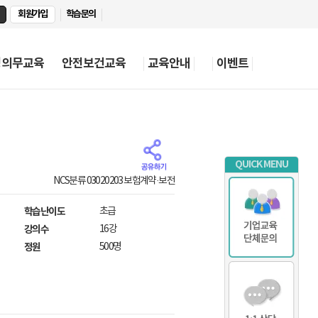
회원가입
학습문의
정의무교육
안전보건교육
교육안내
이벤트
QUICK MENU
NCS분류 03020203 보험계약·보전
학습난이도
초급
강의수
16강
정원
500명