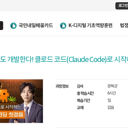
로그인
국민내일배움카드
K-디지털 기초역량훈련
법
 개발한다! 클로드 코드(Claude Code)로 
과정정보
강사
문복균
총 학습시간
6시간
복습기간
일
교재
없음