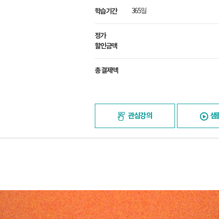
학습기간
365일
정가
할인금액
총 결제액
관심강의
샘