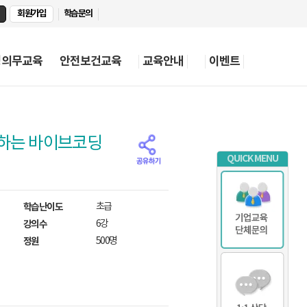
회원가입
학습문의
정의무교육
안전보건교육
교육안내
이벤트
시작하는 바이브코딩
QUICK MENU
학습난이도
초급
강의수
6강
정원
500명