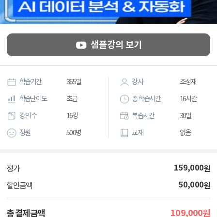
샘플강의 보기
학습기간
365일
강사
조성재
학습난이도
초급
총 학습시간
16시간
강의 수
16강
복습시간
30일
정원
500명
교재
없음
159,000
원
정가
50,000
원
할인금액
109,000
총 결제금액
원