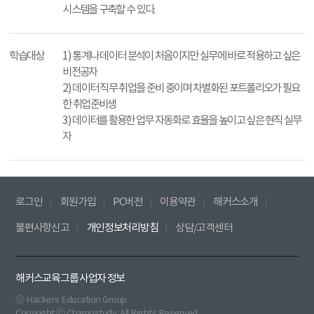
시스템을 구축할 수 있다.
학습대상
1) 통계나 데이터 분석이 처음이지만 실무에 바로 적용하고 싶은
비전공자
2) 데이터 직무 취업을 준비 중이며 차별화된 포트폴리오가 필요
한 취업준비생
3) 데이터를 활용한 업무 자동화로 효율을 높이고 싶은 현직 실무
자
로그인
회원가입
PC버전
이용약관
해커스소개
불편사항신고
개인정보처리방침
상담/고객센터
해커스교육그룹 사업자 정보
ⓒ Hackers Education Group
Copyright ⓒ Champstudy. All Rights Reserved.