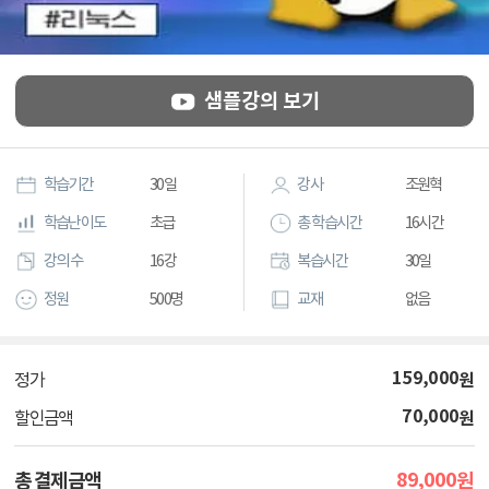
샘플강의 보기
학습기간
30일
강사
조원혁
학습난이도
초급
총 학습시간
16시간
강의 수
16강
복습시간
30일
정원
500명
교재
없음
159,000
원
정가
70,000
원
할인금액
89,000
총 결제금액
원