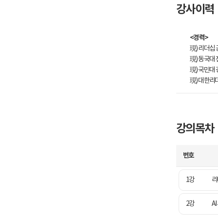
강사이력
<경력>
現) 리더십
現) 동국대
現) 국민대
現)
대한리
강의목차
번호
1강
리
2강
A