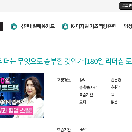
로그인
국민내일배움카드
K-디지털 기초역량훈련
법
, 리더는 무엇으로 승부할 것인가 [180일 리더십 
과정정보
강사
김문경
총 학습시간
4시간
복습기간
일
교재
없음
학습기간
365일