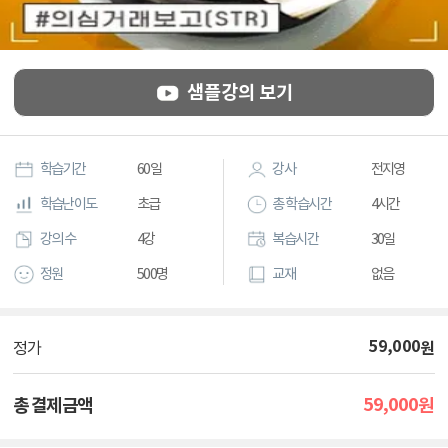
샘플강의 보기
학습기간
60일
강사
전지영
학습난이도
초급
총 학습시간
4시간
강의 수
4강
복습시간
30일
정원
500명
교재
없음
59,000
원
정가
59,000
총 결제금액
원