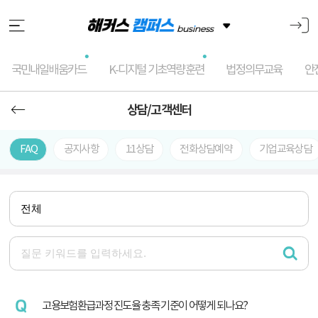
국민내일배움카드
K-디지털 기초역량훈련
법정의무교육
안
상담/고객센터
FAQ
공지사항
1:1상담
전화상담예약
기업교육상담
고용보험환급과정 진도율 충족 기준이 어떻게 되나요?