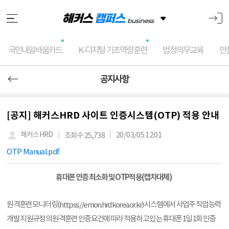
국민내일배움카드
K-디지털 기초역량훈련
법정의무교육
안
공지사항
[공지] 해커스HRD 사이트 인증시스템(OTP) 적용 안내
20/03/05 12:01
해커스HRD
조회수 25,738
OTP Manual.pdf
휴대폰 인증 최소화 및 OTP적용(캡차대체)
원격훈련모니터링(
) 시스템에서 사업주 직업능력
httpss://emon.hrdkorea.or.kr
개발 지원규정의 원격훈련 인증요건에 따라 적용하고 있는 휴대폰 1일 1회 인증