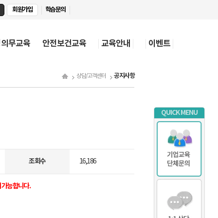
회원가입
학습문의
정의무교육
안전보건교육
교육안내
이벤트
공지사항
상담/고객센터
QUICK MENU
조회수
16,186
대 가능합니다.