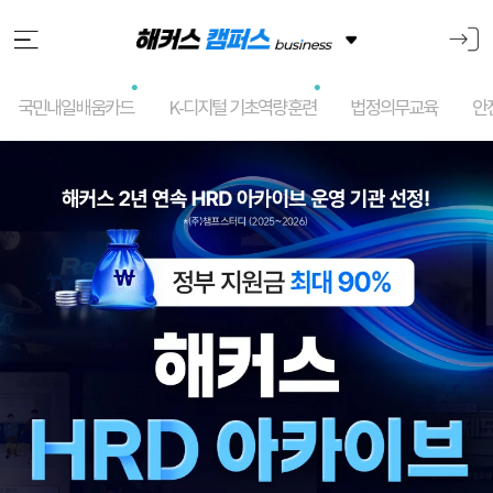
국민내일배움카드
K-디지털 기초역량훈련
법정의무교육
안