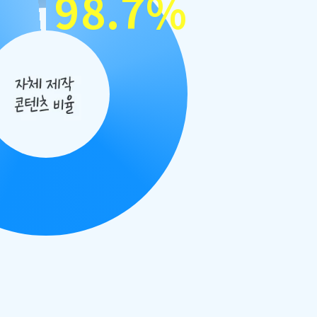
98.7
%