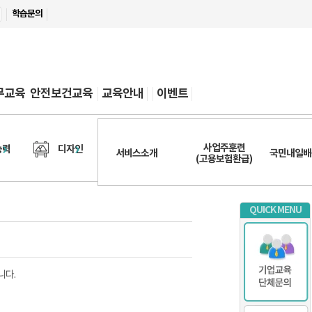
학습문의
무교육
안전보건교육
교육안내
이벤트
FAQ
상담/고객센터
비즈니스/
사업주훈련
능력
디자인
외국어
직무
서비스소개
국민내일배
온보딩
(고용보험환급)
QUICK MENU
니다.