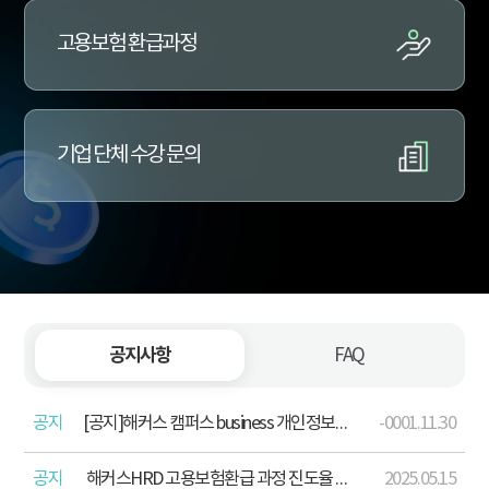
고용보험 환급과정
기업 단체 수강 문의
공지사항
FAQ
공지
[공지]해커스 캠퍼스 business 개인정보처리방침 개정 안내(2026. 4. 13.)
-0001.11.30
공지
해커스HRD 고용보험환급 과정 진도율 산정 기준 포함 학습주의사항 안내
2025.05.15