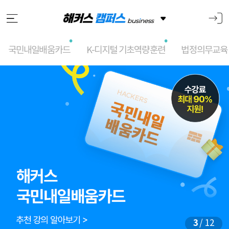
국민내일배움카드
K-디지털 기초역량훈련
법정의무교육
메
인
슬
라
이
드
3
/ 12