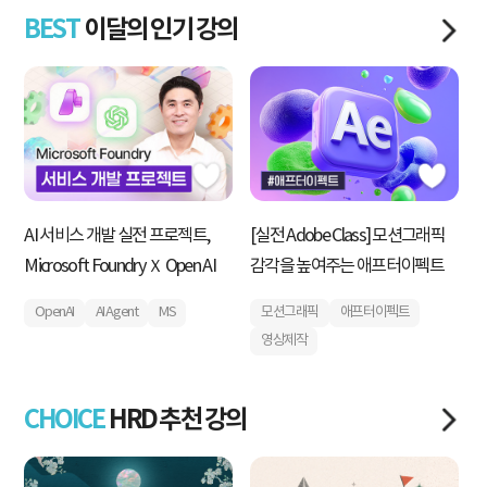
BEST
이달의 인기 강의
AI 서비스 개발 실전 프로젝트,
[실전 Adobe Class] 모션그래픽
내
Microsoft Foundry Ｘ Open AI
감각을 높여주는 애프터이펙트
획
운
OpenAI
AI Agent
MS
모션그래픽
애프터이펙트
영상제작
CHOICE
HRD 추천 강의