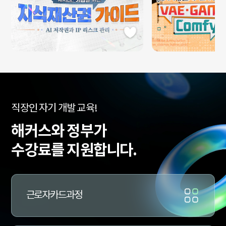
수
직장인 자기 개발 교육!
강
료
해커스와 정부가
지
원
수강료를 지원합니다.
과
정
문
의
근로자카드과정