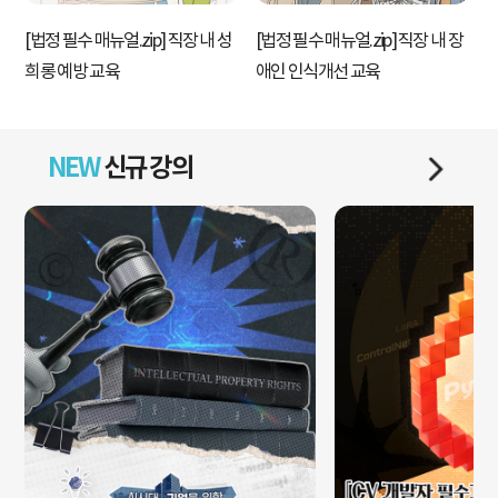
[법정 필수 매뉴얼.zip] 직장 내 성
[법정 필수 매뉴얼.zip] 직장 내 장
[
희롱 예방 교육
애인 인식개선 교육
NEW
신규 강의