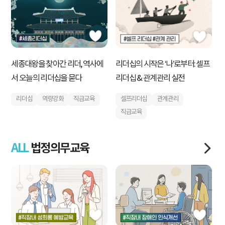
세종대왕을 찾아간 리더, 역사에
검
리더십의 시작은 ‘나’로부터: 셀프
서 오늘의 리더십을 묻다
R
리더십 & 관계관리 실전
리더십
역량강화
직급교육
셀프리더십
관계관리
직급교육
ALL
법정의무교육