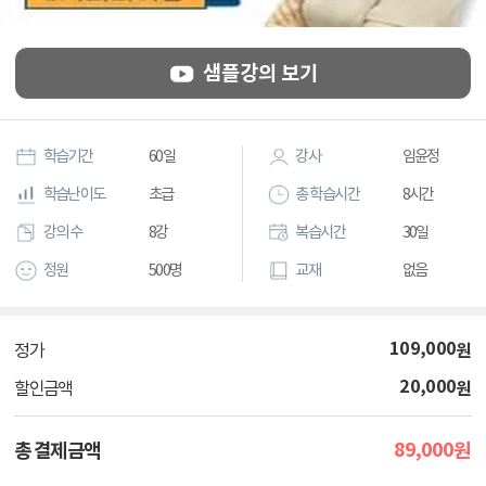
샘플강의 보기
학습기간
60일
강사
임윤정
학습난이도
초급
총 학습시간
8시간
강의 수
8강
복습시간
30일
정원
500명
교재
없음
109,000
원
정가
20,000
원
할인금액
89,000
총 결제금액
원