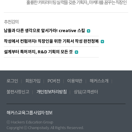
훌륭한 카피라이팅 실력을 갖춘 기획자, 마케터를 꿈꾸는 직장인
추천강의
남들과 다른 생각으로 앞서가라! creative 스킬
작성에서 컨펌까지! 직장인을 위한 기획서 작성 완전정복
설계부터 특허까지, R&D 기획의 모든 것
로그인
회원가입
PC버전
이용약관
해커스소개
불편사항신고
개인정보처리방침
상담/고객센터
해커스교육그룹 사업자 정보
ⓒ Hackers Education Group
Copyright ⓒ Champstudy. All Rights Reserved.