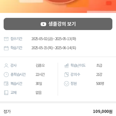
샘플강의 보기
접수기간
2025-05-02 (금) ~ 2025-05-13 (화)
학습기간
2025-05-15 (목) ~ 2025-06-14 (토)
강사
김종오
학습난이도
초급
총 학습시간
22시간
강의 수
21강
복습시간
30일
정원
500명
교재
없음
109,000
원
정가