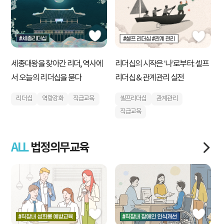
세종대왕을 찾아간 리더, 역사에
검
리더십의 시작은 ‘나’로부터: 셀프
서 오늘의 리더십을 묻다
R
리더십 & 관계관리 실전
리더십
역량강화
직급교육
셀프리더십
관계관리
직급교육
ALL
법정의무교육