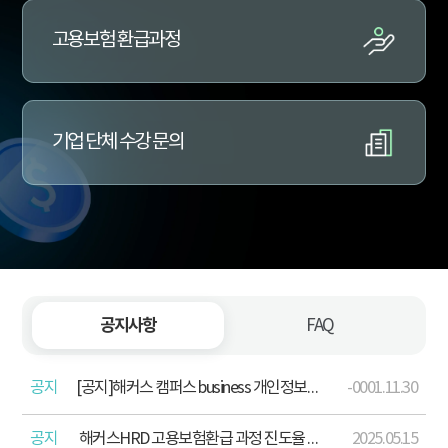
고용보험 환급과정
기업 단체 수강 문의
공지사항
FAQ
공지
[공지]해커스 캠퍼스 business 개인정보처리방침 개정 안내(2026. 4. 13.)
-0001.11.30
공지
해커스HRD 고용보험환급 과정 진도율 산정 기준 포함 학습주의사항 안내
2025.05.15