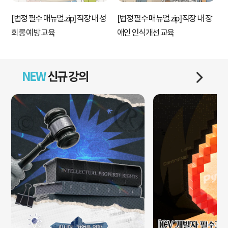
[법정 필수 매뉴얼.zip] 직장 내 성
[법정 필수 매뉴얼.zip] 직장 내 장
[
희롱 예방 교육
애인 인식개선 교육
NEW
신규 강의