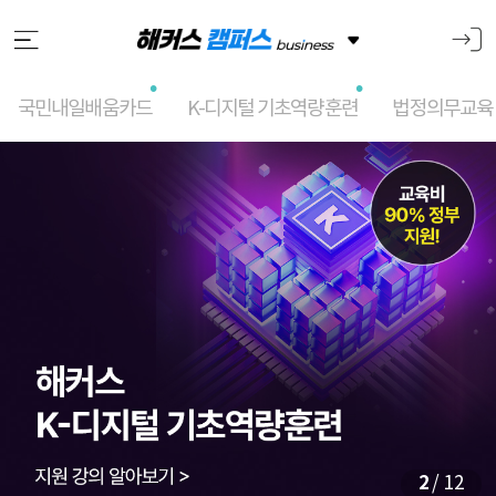
국민내일배움카드
K-디지털 기초역량훈련
법정의무교육
메
인
슬
라
이
드
2
/ 12