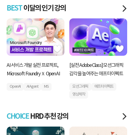
BEST
이달의 인기 강의
AI 서비스 개발 실전 프로젝트,
[실전 Adobe Class] 모션그래픽
내
Microsoft Foundry Ｘ Open AI
감각을 높여주는 애프터이펙트
획
운
OpenAI
AI Agent
MS
모션그래픽
애프터이펙트
영상제작
CHOICE
HRD 추천 강의