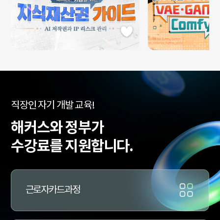
수
직장인 자기 개발 교육!
강
료
해커스와 정부가
지
원
수강료를 지원합니다.
과
정
문
의
근로자카드과정