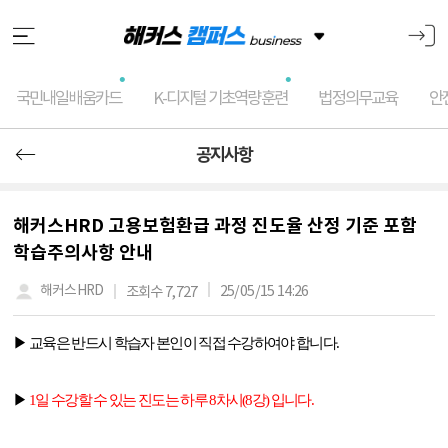
국민내일배움카드
K-디지털 기초역량훈련
법정의무교육
안
공지사항
해커스HRD 고용보험환급 과정 진도율 산정 기준 포함
학습주의사항 안내
25/05/15 14:26
해커스HRD
조회수 7,727
▶ 교육은 반드시 학습자 본인이 직접 수강하여야 합니다
.
▶
1
일 수강할 수 있는 진도는 하루
8
차시
(8
강
)
입니다
.