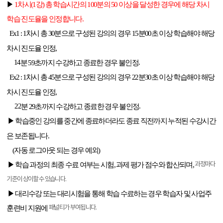
▶
1
차시
(1
강
)
총 학습시간의
100
분의
50
이상을 달성한 경우에 해당 차시
학습 진도율을 인정합니다
.
Ex1 : 1
차시 총
30
분으로 구성된 강의의 경우
15
분
00
초 이상 학습해야 해당
차시
진도율
인정
,
14
.
분
59
초까지 수강하고 종료한 경우
불인정
Ex2 : 1
차시 총
45
분으로 구성된 강의의 경우
22
분
30
초 이상 학습해야 해당
차시
진도율
인정
,
22
.
분
29
초까지 수강하고 종료한 경우
불인정
▶ 학습중인 강의를 중간에 종료하더라도 종료 직전까지 누적된 수강시간
은 보존됩니다
.
(
자동 로그아웃 되는 경우 예외
)
▶ 학습 과정의 최종 수료 여부는 시험
,
과제 평가 점수와 합산되며
,
과정마다
기준이 상이할 수 있습니다
.
▶ 대리수강 또는 대리시험을 통해 학습 수료하는 경우 학습자 및 사업주
훈련비 지원에
패널티가
부여됩니다
.