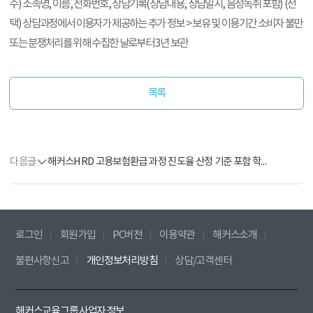
수) 소속명, 이름, 전화번호, 상담기록(상담내용, 상담일시, 음성녹취 포함) (선
택) 상담과정에서 이용자가 제공하는 추가 정보 > 보유 및 이용기간 소비자 불만
또는 분쟁처리를 위해 수집한 날로부터 3년 보관
목록
다음글
해커스HRD 고용보험환급 과정 진도율 산정 기준 포함 학습주의사항 안내
로그인
회원가입
PC버전
이용약관
해커스소개
불편사항신고
개인정보처리방침
상담/고객센터
해커스교육그룹 사업자 정보