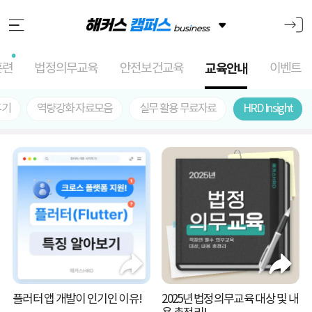
훈련
법정의무교육
안전보건교육
교육안내
이벤트
후기
역량강화 자료모음
실무 활용 무료자료
HRD Insight
플러터 앱 개발이 인기인 이유!
2025년 법정의무교육 대상 및 내