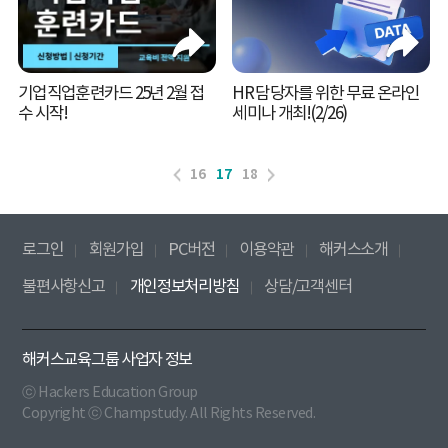
기업직업훈련카드 25년 2월 접
HR 담당자를 위한 무료 온라인
수 시작!
세미나 개최!(2/26)
16
17
18
로그인
회원가입
PC버전
이용약관
해커스소개
불편사항신고
개인정보처리방침
상담/고객센터
해커스교육그룹 사업자 정보
ⓒ Hackers Education Group
Copyright ⓒ Champstudy. All Rights Reserved.